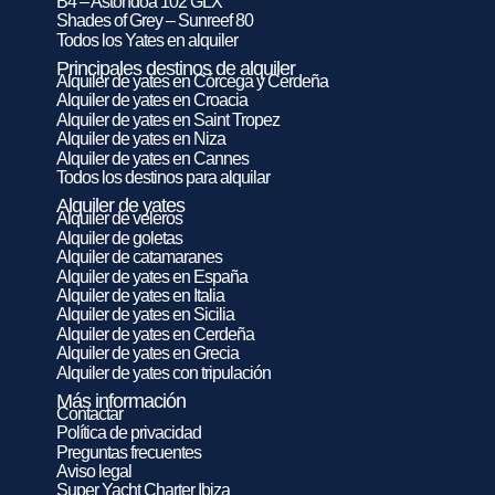
B4 – Astondoa 102 GLX
Shades of Grey – Sunreef 80
Todos los Yates en alquiler
Principales destinos de alquiler
Alquiler de yates en Córcega y Cerdeña
Alquiler de yates en Croacia
Alquiler de yates en Saint Tropez
Alquiler de yates en Niza
Alquiler de yates en Cannes
Todos los destinos para alquilar
Alquiler de yates
Alquiler de veleros
Alquiler de goletas
Alquiler de catamaranes
Alquiler de yates en España
Alquiler de yates en Italia
Alquiler de yates en Sicilia
Alquiler de yates en Cerdeña
Alquiler de yates en Grecia
Alquiler de yates con tripulación
Más información
Contactar
Política de privacidad
Preguntas frecuentes
Aviso legal
Super Yacht Charter Ibiza