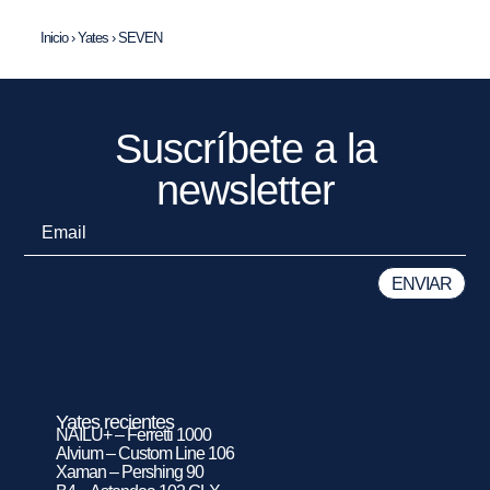
Inicio
›
Yates
›
SEVEN
Suscríbete a la
newsletter
Yates recientes
NAILU+ – Ferretti 1000
Alvium – Custom Line 106
Xaman – Pershing 90