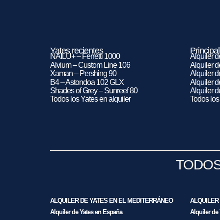
Yates recientes
Principal
NAILU+ – Ferretti 1000
Alquiler 
Alvium – Custom Line 106
Alquiler 
Xaman – Pershing 90
Alquiler 
B4 – Astondoa 102 GLX
Alquiler 
Shades of Grey – Sunreef 80
Alquiler 
Todos los Yates en alquiler
Todos los 
TODOS
ALQUILER DE YATES EN EL MEDITERRÁNEO
ALQUILER 
Alquiler de Yates en España
Alquiler de