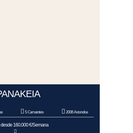
PANAKEIA
as
5 Camarotes
2008 Astondoa
s desde 160.000 €/Semana