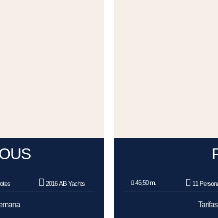
IOUS
45,50 m.
otes
2016 AB Yachts
11 Person
/Semana
Tarifa