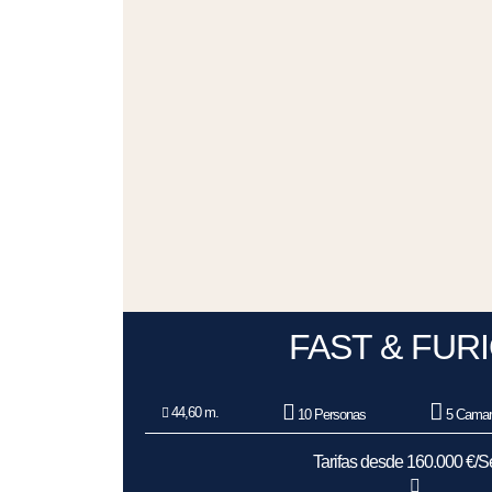
FAST & FUR
44,60 m.
10 Personas
5 Camar
Tarifas desde 160.000 €