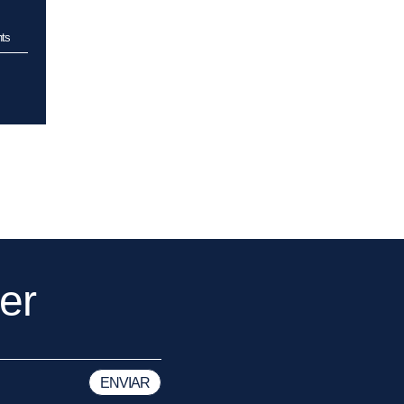
hts
er