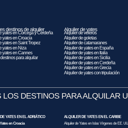
es destinos de alquiler
Alquiler de yates
de yates en Córcega y Cerdeña
Alquiler de veleros
de yates en Croacia
Alquiler de goletas
de yates en Saint Tropez
Alquiler de catamaranes
de yates en Niza
Alquiler de yates en España
de yates en Cannes
Alquiler de yates en Italia
destinos para alquilar
Alquiler de yates en Sicilia
Alquiler de yates en Cerdeña
Alquiler de yates en Grecia
Alquiler de yates con tripulación
 LOS DESTINOS PARA ALQUILAR U
DE YATES EN EL ADRIÁTICO
ALQUILER DE YATES EN EL CARIBE
 Yates en Croacia
Alquiler de Yates en Islas Vírgenes de EE. UU