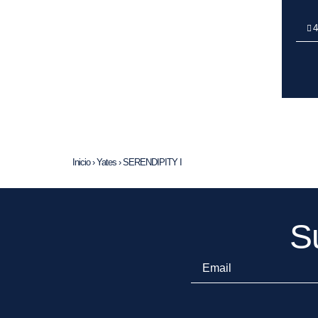
4
Inicio
›
Yates
›
SERENDIPITY I
S