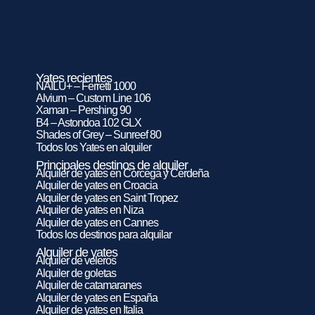
Yates recientes
NAILU+ – Ferretti 1000
Alvium – Custom Line 106
Xaman – Pershing 90
B4 – Astondoa 102 GLX
Shades of Grey – Sunreef 80
Todos los Yates en alquiler
Principales destinos de alquiler
Alquiler de yates en Córcega y Cerdeña
Alquiler de yates en Croacia
Alquiler de yates en Saint Tropez
Alquiler de yates en Niza
Alquiler de yates en Cannes
Todos los destinos para alquilar
Alquiler de yates
Alquiler de veleros
Alquiler de goletas
Alquiler de catamaranes
Alquiler de yates en España
Alquiler de yates en Italia