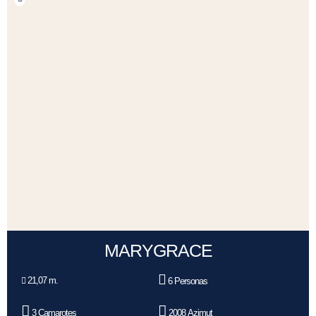
MARYGRACE
21,07 m.
6 Personas
3 Camarotes
2008 Azimut