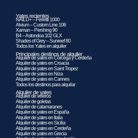
Yates recientes
NAILU+ – Ferretti 1000
Alvium – Custom Line 106
Xaman – Pershing 90
B4 – Astondoa 102 GLX
Shades of Grey – Sunreef 80
Todos los Yates en alquiler
Principales destinos de alquiler
Alquiler de yates en Córcega y Cerdeña
Alquiler de yates en Croacia
Alquiler de yates en Saint Tropez
Alquiler de yates en Niza
Alquiler de yates en Cannes
Todos los destinos para alquilar
Alquiler de yates
Alquiler de veleros
Alquiler de goletas
Alquiler de catamaranes
Alquiler de yates en España
Alquiler de yates en Italia
Alquiler de yates en Sicilia
Alquiler de yates en Cerdeña
Alquiler de yates en Grecia