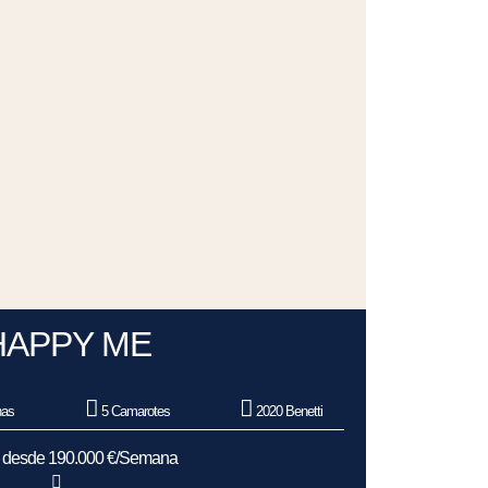
HAPPY ME
nas
5 Camarotes
2020 Benetti
s desde 190.000 €/Semana