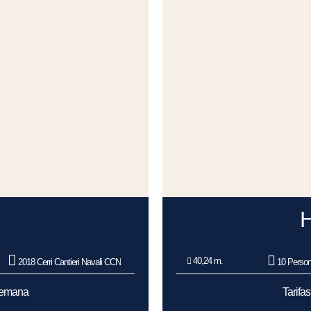
40,24 m.
2018 Cerri Cantieri Navali CCN
10 Perso
/Semana
Tarifa