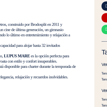
ros, construido por Brodosplit en 2011 y
un cine de última generación, un gimnasio
do lo último en entretenimiento y relajación a
capacidad para alojar hasta 32 invitados
Ta
jo,
LUPUS MARE
es la opción perfecta para
oata con estilo y confort insuperables.
Ve
tá disponible para charter durante la temporada de
Temp
legancia, relajación y recuerdos inolvidables.
Temp
Ve
Temp
Temp