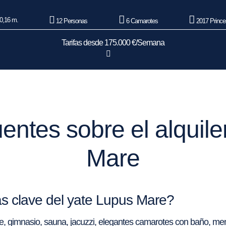
0,16 m.
12 Personas
6 Camarotes
2017 Prince
Tarifas desde 175.000 €/Semana
entes sobre el alquile
Mare
as clave del yate Lupus Mare?
ine, gimnasio, sauna, jacuzzi, elegantes camarotes con baño, m