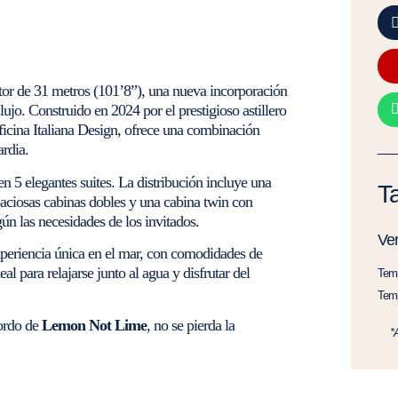
tor de 31 metros (101’8”), una nueva incorporación
ujo. Construido en 2024 por el prestigioso astillero
fficina Italiana Design, ofrece una combinación
ardia.
n 5 elegantes suites. La distribución incluye una
Ta
espaciosas cabinas dobles y una cabina twin con
ún las necesidades de los invitados.
Ve
xperiencia única en el mar, con comodidades de
l para relajarse junto al agua y disfrutar del
Temp
Temp
bordo de
Lemon Not Lime
, no se pierda la
*