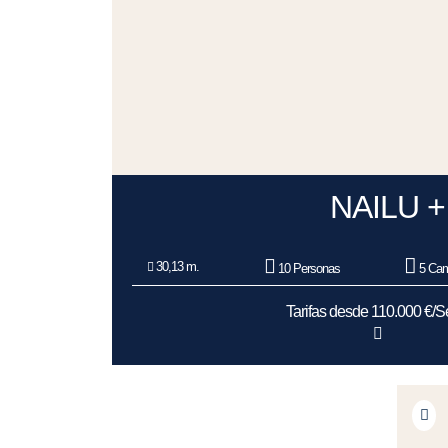
NAILU +
30,13 m.
10 Personas
5 Cam
Tarifas desde 110.000 €/