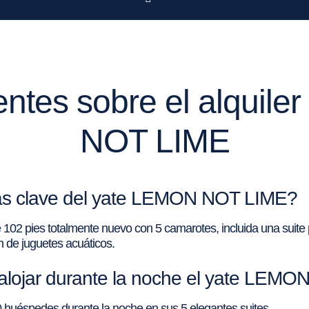
entes sobre el alquile
NOT LIME
icas clave del yate LEMON NOT LIME?
pies totalmente nuevo con 5 camarotes, incluida una suite pri
n de juguetes acuáticos.
lojar durante la noche el yate LEM
huéspedes durante la noche en sus 5 elegantes suites.