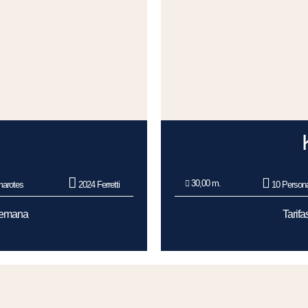
30,00 m.
arotes
2024 Ferretti
10 Person
Semana
Tarif