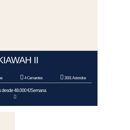
KIAWAH II
as
4 Camarotes
2001 Astondoa
as desde 48.000 €/Semana