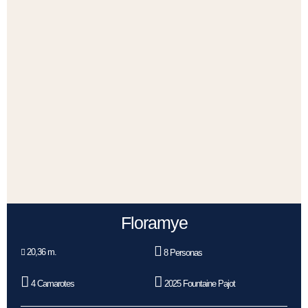
Floramye
20,36 m.
8 Personas
4 Camarotes
2025 Fountaine Pajot