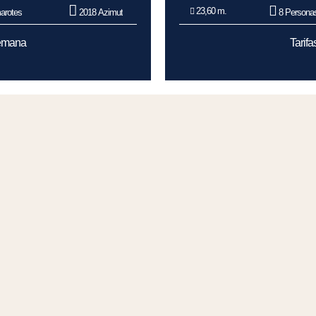
23,60 m.
arotes
2018 Azimut
8 Persona
Semana
Tarif