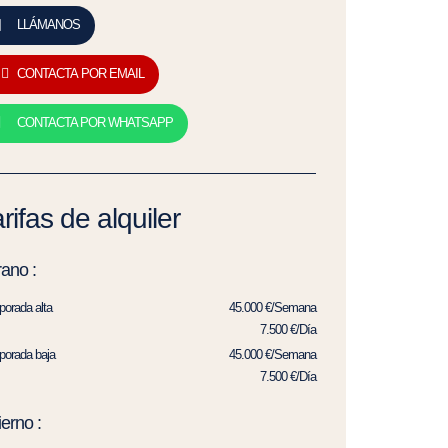
LLÁMANOS
CONTACTA POR EMAIL
CONTACTA POR WHATSAPP
rifas de alquiler
ano :
orada alta
45.000 €/Semana
7.500 €/Día
orada baja
45.000 €/Semana
7.500 €/Día
ierno :