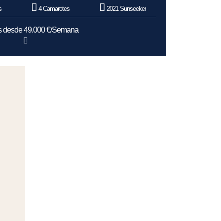
s
4 Camarotes
2021 Sunseeker
as desde 49.000 €/Semana