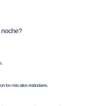
.
a noche?
e.
con los más altos estándares.