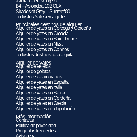
Xaman – Pershing 90
B4 – Astondoa 102 GLX
Shades of Grey – Sunreef 80
Todos los Yates en alquiler
Principales destinos de alquiler
Alquiler de yates en Córcega y Cerdeña
Alquiler de yates en Croacia
Alquiler de yates en Saint Tropez
Alquiler de yates en Niza
Alquiler de yates en Cannes
Todos los destinos para alquilar
Alquiler de yates
Alquiler de veleros
Alquiler de goletas
Alquiler de catamaranes
Alquiler de yates en España
Alquiler de yates en Italia
Alquiler de yates en Sicilia
Alquiler de yates en Cerdeña
Alquiler de yates en Grecia
Alquiler de yates con tripulación
Más información
Contactar
Política de privacidad
Preguntas frecuentes
Aviso legal