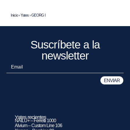
Inicio
›
Yates
›
GEORG I
Suscríbete a la
newsletter
Yates recientes
NAILU+ – Ferretti 1000
Alvium – Custom Line 106