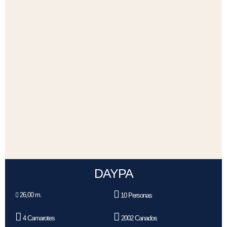
DAYPA
26,00 m.
10 Personas
4 Camarotes
2002 Canados