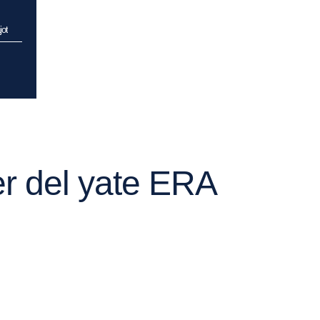
jot
er del yate ERA