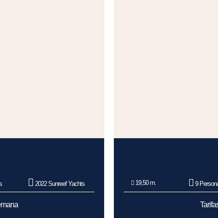
19,50 m.
s
2022 Sunreef Yachts
9 Person
Semana
Tarif