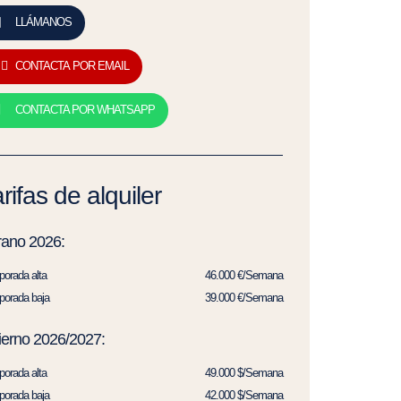
LLÁMANOS
CONTACTA POR EMAIL
CONTACTA POR WHATSAPP
rifas de alquiler
rano 2026:
orada alta
46.000 €/Semana
orada baja
39.000 €/Semana
ierno 2026/2027:
orada alta
49.000 $/Semana
orada baja
42.000 $/Semana