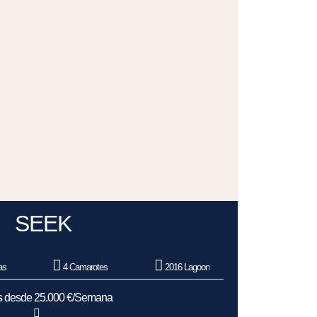
SEEK
as
4 Camarotes
2016 Lagoon
as desde 25.000 €/Semana