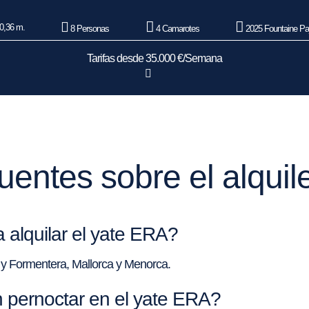
0,36 m.
8 Personas
4 Camarotes
2025 Fountaine Pa
Tarifas desde 35.000 €/Semana
uentes sobre el alquil
 alquilar el yate ERA?
a y Formentera, Mallorca y Menorca.
pernoctar en el yate ERA?