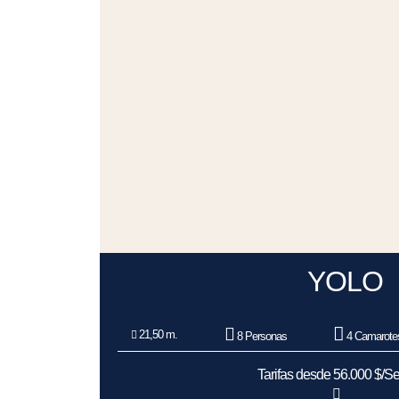
YOLO
21,50 m.
8 Personas
4 Camarote
Tarifas desde 56.000 $/