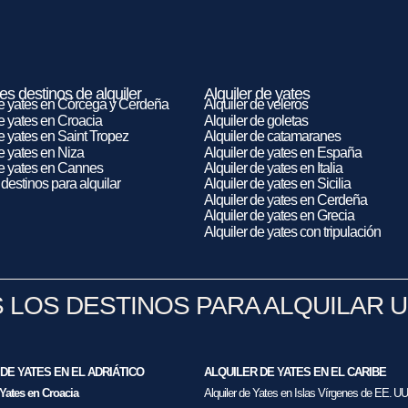
es destinos de alquiler
Alquiler de yates
de yates en Córcega y Cerdeña
Alquiler de veleros
de yates en Croacia
Alquiler de goletas
de yates en Saint Tropez
Alquiler de catamaranes
de yates en Niza
Alquiler de yates en España
de yates en Cannes
Alquiler de yates en Italia
destinos para alquilar
Alquiler de yates en Sicilia
Alquiler de yates en Cerdeña
Alquiler de yates en Grecia
Alquiler de yates con tripulación
 LOS DESTINOS PARA ALQUILAR U
DE YATES EN EL ADRIÁTICO
ALQUILER DE YATES EN EL CARIBE
 Yates en Croacia
Alquiler de Yates en Islas Vírgenes de EE. UU