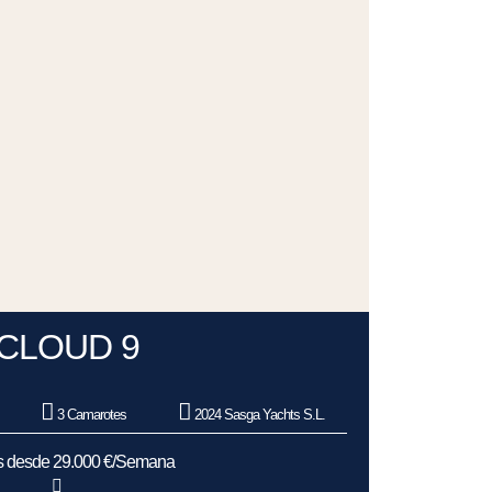
CLOUD 9
3 Camarotes
2024 Sasga Yachts S.L.
as desde 29.000 €/Semana