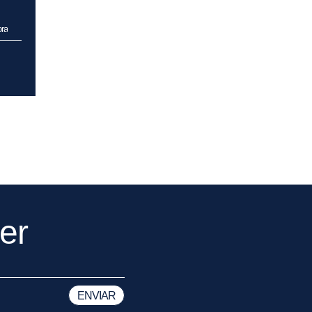
ra
er