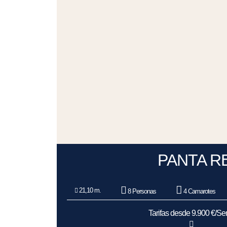
PANTA RE
21,10 m.
8 Personas
4 Camarotes
Tarifas desde 9.900 €/S