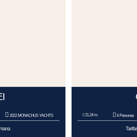
I
21,24 m.
2022 MONACHUS YACHTS
6 Personas
emana
Tarif