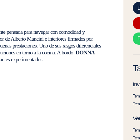
ante pensada para navegar con comodidad y
ior de Alberto Mancini e interiores firmados por
enas prestaciones. Uno de sus rasgos diferenciales
uraciones en torno a la cocina. A bordo,
DONNA
lantes experimentados.
Ta
Inv
Temp
Temp
Ve
Temp
Temp