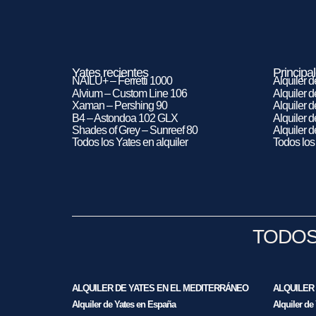
Yates recientes
Principal
NAILU+ – Ferretti 1000
Alquiler 
Alvium – Custom Line 106
Alquiler 
Xaman – Pershing 90
Alquiler 
B4 – Astondoa 102 GLX
Alquiler 
Shades of Grey – Sunreef 80
Alquiler 
Todos los Yates en alquiler
Todos los 
TODOS
ALQUILER DE YATES EN EL MEDITERRÁNEO
ALQUILER 
Alquiler de Yates en España
Alquiler de