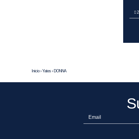
2
Inicio
›
Yates
›
DONNA
S