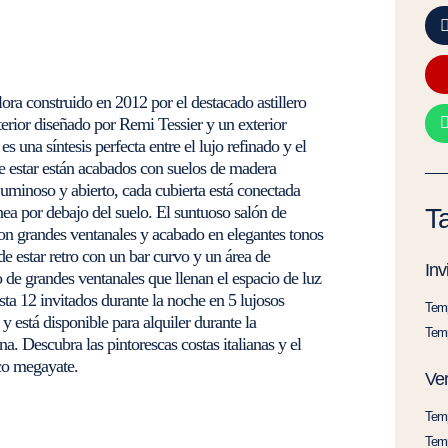
ra construido en 2012 por el destacado astillero
erior diseñado por Remi Tessier y un exterior
es una síntesis perfecta entre el lujo refinado y el
e estar están acabados con suelos de madera
Luminoso y abierto, cada cubierta está conectada
ea por debajo del suelo. El suntuoso salón de
Ta
on grandes ventanales y acabado en elegantes tonos
 de estar retro con un bar curvo y un área de
Inv
de grandes ventanales que llenan el espacio de luz
a 12 invitados durante la noche en 5 lujosos
Temp
y está disponible para alquiler durante la
Temp
na. Descubra las pintorescas costas italianas y el
ico megayate.
Ve
Temp
Temp