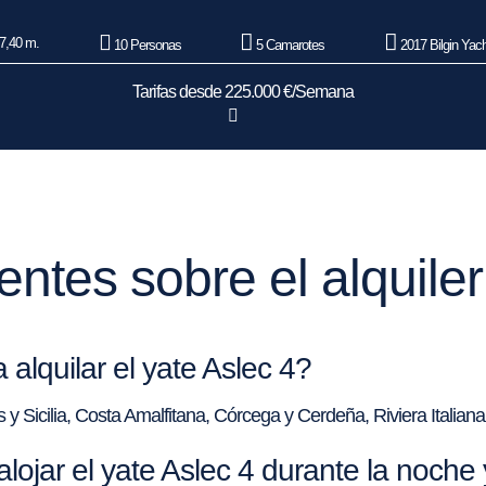
7,40 m.
10 Personas
5 Camarotes
2017 Bilgin Yac
Tarifas desde 225.000 €/Semana
ntes sobre el alquiler
alquilar el yate Aslec 4?
as y Sicilia, Costa Amalfitana, Córcega y Cerdeña, Riviera Italian
jar el yate Aslec 4 durante la noche 