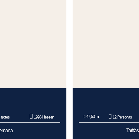
47,50 m.
arotes
1998 Heesen
12 Personas
/Semana
Tarifa