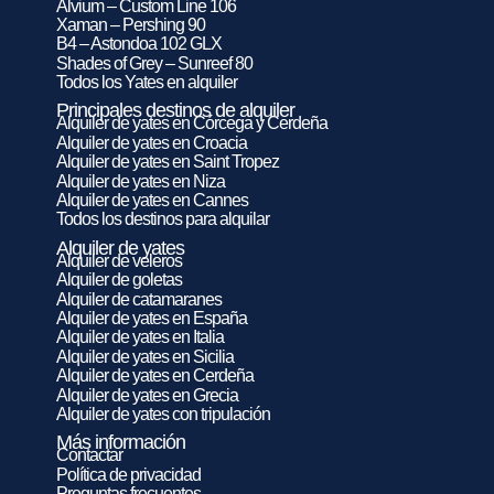
Alvium – Custom Line 106
Xaman – Pershing 90
B4 – Astondoa 102 GLX
Shades of Grey – Sunreef 80
Todos los Yates en alquiler
Principales destinos de alquiler
Alquiler de yates en Córcega y Cerdeña
Alquiler de yates en Croacia
Alquiler de yates en Saint Tropez
Alquiler de yates en Niza
Alquiler de yates en Cannes
Todos los destinos para alquilar
Alquiler de yates
Alquiler de veleros
Alquiler de goletas
Alquiler de catamaranes
Alquiler de yates en España
Alquiler de yates en Italia
Alquiler de yates en Sicilia
Alquiler de yates en Cerdeña
Alquiler de yates en Grecia
Alquiler de yates con tripulación
Más información
Contactar
Política de privacidad
Preguntas frecuentes