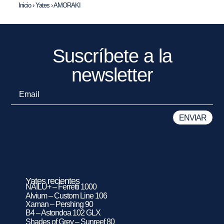
Inicio
›
Yates
›
AMORAKI
Suscríbete a la
newsletter
Yates recientes
NAILU+ – Ferretti 1000
Alvium – Custom Line 106
Xaman – Pershing 90
B4 – Astondoa 102 GLX
Shades of Grey – Sunreef 80