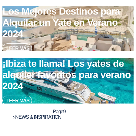
Los Mejores Destinos para
Alquilar un Yate en Verano
2024
LEER MÁS
¡Ibiza te llama! Los yates de
alquiler favoritos para verano
2024
LEER MÁS
Page
1
Page
2
Page
3
Page
4
Page
5
Page
6
Page
7
Page
8
Page
9
Page
10
Inicio
›
NEWS & INSPIRATION