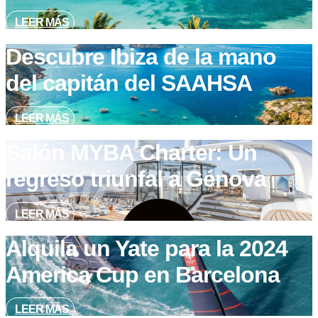
LEER MÁS
Descubre Ibiza de la mano
del capitán del SAAHSA
LEER MÁS
Salón MYBA Charter: Un
regreso triunfal a Génova
LEER MÁS
Alquila un Yate para la 2024
America Cup en Barcelona
LEER MÁS