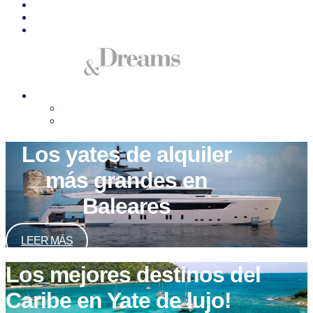
Compra&Venta
Gestión de Barcos
Contacto
Español
English
Deutsch
Los yates de alquiler
más grandes en
Baleares
LEER MÁS
Los mejores destinos del
Caribe en Yate de lujo!