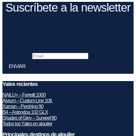
Suscríbete a la newsletter
Subscribe
*
indicates required
Email Address
*
Yates recientes
NAILU+ – Ferretti 1000
Alvium – Custom Line 106
Xaman – Pershing 90
B4 – Astondoa 102 GLX
Shades of Grey – Sunreef 80
Todos los Yates en alquiler
Principales destinos de alquiler