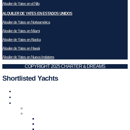
Alquiler de Yates en el Nilo
ALQUILER DE YATES EN ESTADOS UNIDOS
Alquiler de Yates en Norteamérica
Alquiler de Yates en Miami
Alquiler de Yates en Alaska
Alquiler de Yates en Hawái
Alquiler de Yates en Nueva Inglaterra
COPYRIGHT 2025 CHARTER & DREAMS
Shortlisted Yachts
Alquiler de Yates
Compra&Venta
Destinos para Alquilar un Yate
Principales destinos para alquilar
Alquiler de yates en España
Islas Baleares
Ibiza
Mallorca