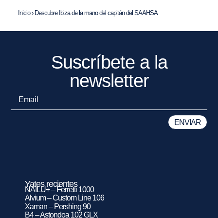
Inicio
›
Descubre Ibiza de la mano del capitán del SAAHSA
Suscríbete a la
newsletter
Yates recientes
NAILU+ – Ferretti 1000
Alvium – Custom Line 106
Xaman – Pershing 90
B4 – Astondoa 102 GLX