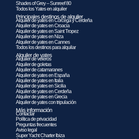
Shades of Grey – Sunreef 80
Todos los Yates en alquiler
Principales destinos de alquiler
Alquiler de yates en Córcega y Cerdeña
Alquiler de yates en Croacia
Alquiler de yates en Saint Tropez
Alquiler de yates en Niza
Alquiler de yates en Cannes
Todos los destinos para alquilar
Alquiler de yates
Alquiler de veleros
Alquiler de goletas
Alquiler de catamaranes
Alquiler de yates en España
Alquiler de yates en Italia
Alquiler de yates en Sicilia
Alquiler de yates en Cerdeña
Alquiler de yates en Grecia
Alquiler de yates con tripulación
Más información
Contactar
Política de privacidad
Preguntas frecuentes
Aviso legal
Super Yacht Charter Ibiza