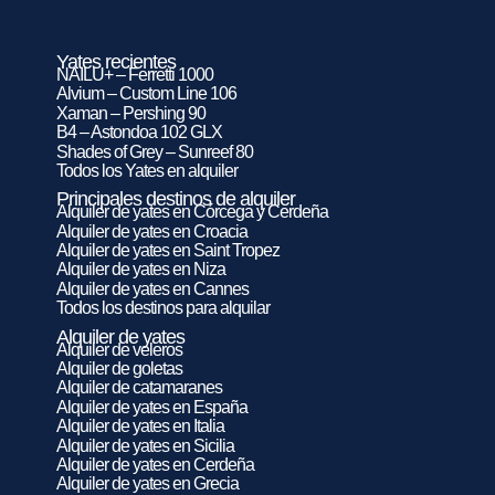
Yates recientes
NAILU+ – Ferretti 1000
Alvium – Custom Line 106
Xaman – Pershing 90
B4 – Astondoa 102 GLX
Shades of Grey – Sunreef 80
Todos los Yates en alquiler
Principales destinos de alquiler
Alquiler de yates en Córcega y Cerdeña
Alquiler de yates en Croacia
Alquiler de yates en Saint Tropez
Alquiler de yates en Niza
Alquiler de yates en Cannes
Todos los destinos para alquilar
Alquiler de yates
Alquiler de veleros
Alquiler de goletas
Alquiler de catamaranes
Alquiler de yates en España
Alquiler de yates en Italia
Alquiler de yates en Sicilia
Alquiler de yates en Cerdeña
Alquiler de yates en Grecia