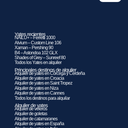
Yates recientes
NAILU+ – Ferretti 1000
Alvium – Custom Line 106
Xaman – Pershing 90
B4 – Astondoa 102 GLX
Shades of Grey – Sunreef 80
Todos los Yates en alquiler
Principales destinos de alquiler
Alquiler de yates en Córcega y Cerdeña
Alquiler de yates en Croacia
Alquiler de yates en Saint Tropez
Alquiler de yates en Niza
Alquiler de yates en Cannes
Todos los destinos para alquilar
Alquiler de yates
Alquiler de veleros
Alquiler de goletas
Alquiler de catamaranes
Alquiler de yates en España