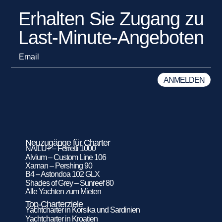
Erhalten Sie Zugang zu
Last-Minute-Angeboten
Neuzugänge für Charter
NAILU+ – Ferretti 1000
Alvium – Custom Line 106
Xaman – Pershing 90
B4 – Astondoa 102 GLX
Shades of Grey – Sunreef 80
Alle Yachten zum Mieten
Top-Charterziele
Yachtcharter in Korsika und Sardinien
Yachtcharter in Kroatien