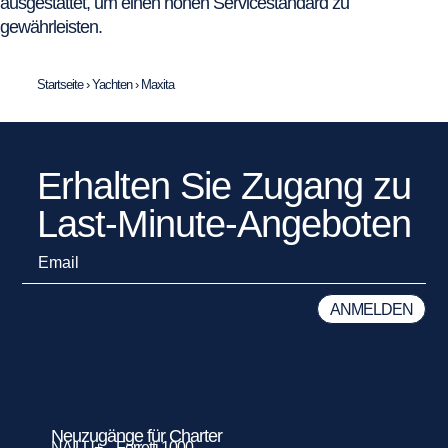
ausgestattet, um einen hohen Servicestandard zu
gewährleisten.
Startseite
›
Yachten
›
Maxita
Erhalten Sie Zugang zu
Last-Minute-Angeboten
Neuzugänge für Charter
NAILU+ – Ferretti 1000