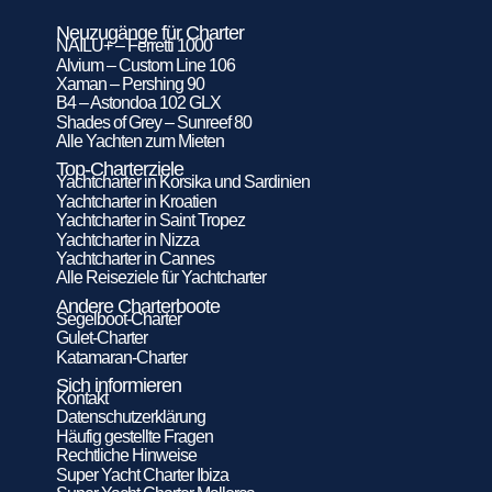
Neuzugänge für Charter
NAILU+ – Ferretti 1000
Alvium – Custom Line 106
Xaman – Pershing 90
B4 – Astondoa 102 GLX
Shades of Grey – Sunreef 80
Alle Yachten zum Mieten
Top-Charterziele
Yachtcharter in Korsika und Sardinien
Yachtcharter in Kroatien
Yachtcharter in Saint Tropez
Yachtcharter in Nizza
Yachtcharter in Cannes
Alle Reiseziele für Yachtcharter
Andere Charterboote
Segelboot-Charter
Gulet-Charter
Katamaran-Charter
Sich informieren
Kontakt
Datenschutzerklärung
Häufig gestellte Fragen
Rechtliche Hinweise
Super Yacht Charter Ibiza