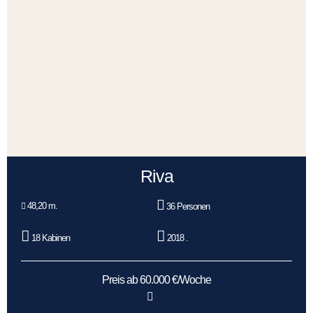
Riva
48,20 m.
36 Personen
18 Kabinen
2018 .
Preis ab 60.000 €/Woche