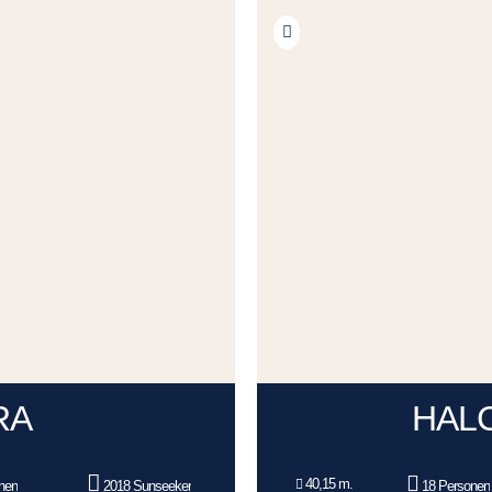
RA
HAL
40,15 m.
nen
2018 Sunseeker
18 Personen