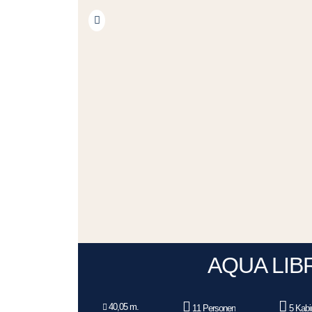
AQUA LIB
40,05 m.
11 Personen
5 Kabi