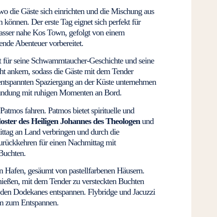
 wo die Gäste sich einrichten und die Mischung aus
n können. Der erste Tag eignet sich perfekt für
Wasser nahe Kos Town, gefolgt von einem
de Abenteuer vorbereitet.
t für seine Schwammtaucher-Geschichte und seine
cht ankern, sodass die Gäste mit dem Tender
entspannten Spaziergang an der Küste unternehmen
rkundung mit ruhigen Momenten an Bord.
Patmos fahren. Patmos bietet spirituelle und
ster des Heiligen Johannes des
Theologen
und
ttag an Land verbringen und durch die
zurückkehren für einen Nachmittag mit
Buchten.
n Hafen, gesäumt von pastellfarbenen Häusern.
ießen, mit dem Tender zu versteckten Buchten
 den Dodekanes entspannen. Flybridge und Jacuzzi
um zum Entspannen.