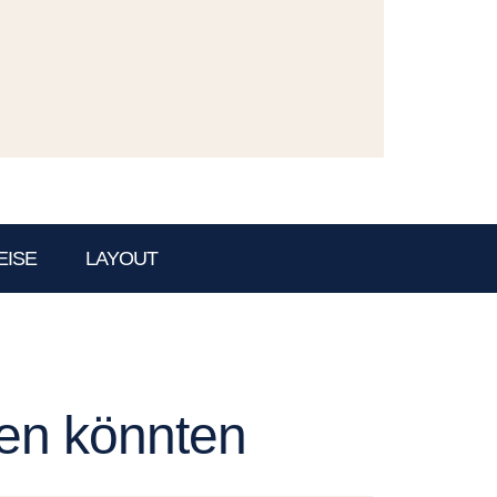
EISE
LAYOUT
len könnten