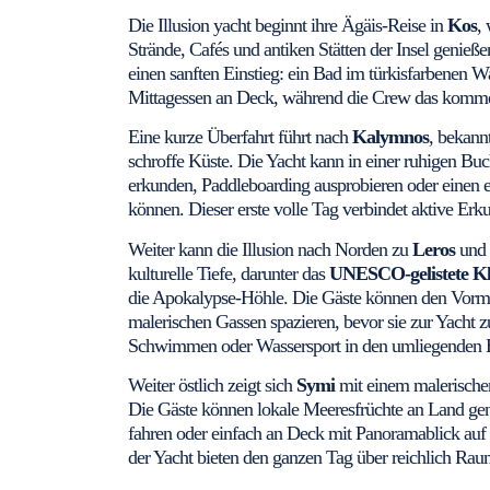
Die Illusion yacht beginnt ihre Ägäis-Reise in
Kos
,
Strände, Cafés und antiken Stätten der Insel genieße
einen sanften Einstieg: ein Bad im türkisfarbenen 
Mittagessen an Deck, während die Crew das kommen
Eine kurze Überfahrt führt nach
Kalymnos
, bekann
schroffe Küste. Die Yacht kann in einer ruhigen Bu
erkunden, Paddleboarding ausprobieren oder einen 
können. Dieser erste volle Tag verbindet aktive E
Weiter kann die Illusion nach Norden zu
Leros
und 
kulturelle Tiefe, darunter das
UNESCO-gelistete Klo
die Apokalypse-Höhle. Die Gäste können den Vormi
malerischen Gassen spazieren, bevor sie zur Yacht 
Schwimmen oder Wassersport in den umliegenden 
Weiter östlich zeigt sich
Symi
mit einem malerische
Die Gäste können lokale Meeresfrüchte an Land gen
fahren oder einfach an Deck mit Panoramablick auf
der Yacht bieten den ganzen Tag über reichlich Ra