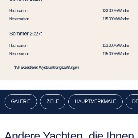
Hochsaison
133.000 €/Woche
Nebensaison
115.000 €/Woche
Sommer 2027:
Hochsaison
133.000 €/Woche
Nebensaison
115.000 €/Woche
*Wir akzeptieren Kryptowährungszahlungen
GALERIE
ZIELE
HAUPTMERKMALE
DE
Andere Yachten, die Ihnen