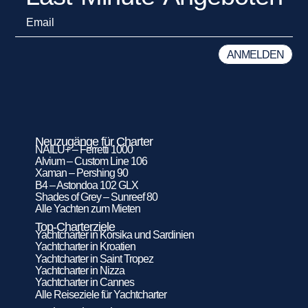
Neuzugänge für Charter
NAILU+ – Ferretti 1000
Alvium – Custom Line 106
Xaman – Pershing 90
B4 – Astondoa 102 GLX
Shades of Grey – Sunreef 80
Alle Yachten zum Mieten
Top-Charterziele
Yachtcharter in Korsika und Sardinien
Yachtcharter in Kroatien
Yachtcharter in Saint Tropez
Yachtcharter in Nizza
Yachtcharter in Cannes
Alle Reiseziele für Yachtcharter