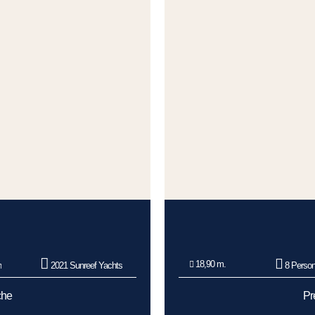
18,90 m.
n
2021 Sunreef Yachts
8 Perso
che
Pr