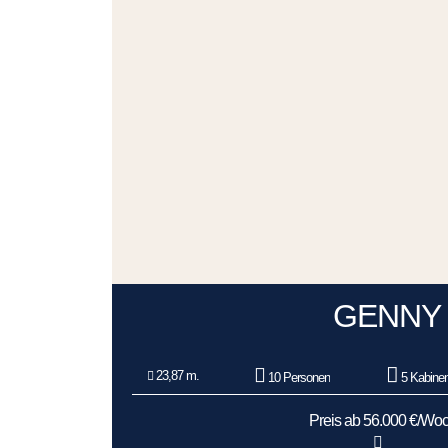
GENNY
23,87 m.
10 Personen
5 Kabine
Preis ab 56.000 €/Wo