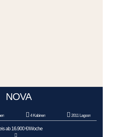
NOVA
nen
4 Kabinen
2011 Lagoon
eis ab 16.900 €/Woche