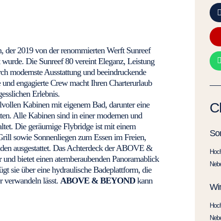
an, der 2019 von der renommierten Werft Sunreef
 wurde. Die Sunreef 80 vereint Eleganz, Leistung
rch modernste Ausstattung und beeindruckende
e und engagierte Crew macht Ihren Charterurlaub
slichen Erlebnis.
stilvollen Kabinen mit eigenem Bad, darunter eine
C
en. Alle Kabinen sind in einer modernen und
tet. Die geräumige Flybridge ist mit einem
So
Grill sowie Sonnenliegen zum Essen im Freien,
den ausgestattet. Das Achterdeck der ABOVE &
Hoc
 und bietet einen atemberaubenden Panoramablick
Neb
ügt sie über eine hydraulische Badeplattform, die
r verwandeln lässt.
ABOVE & BEYOND
kann
Win
Hoc
Neb