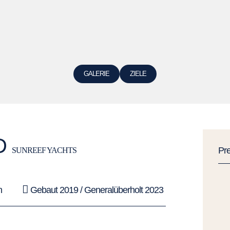
GALERIE
ZIELE
D
Pr
SUNREEF YACHTS
n
Gebaut 2019 / Generalüberholt 2023