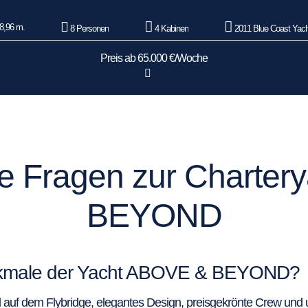
8,96 m.
8 Personen
4 Kabinen
2011 Blue Coast Yach
Preis ab 65.000 €/Woche
lte Fragen zur Charte
BEYOND
erkmale der Yacht ABOVE & BEYOND?
uf dem Flybridge, elegantes Design, preisgekrönte Crew und