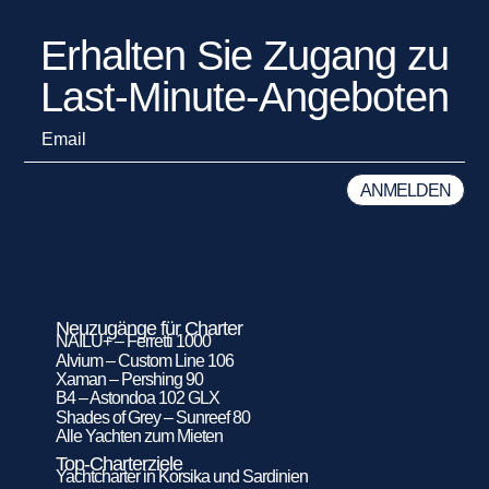
Erhalten Sie Zugang zu
Last-Minute-Angeboten
Neuzugänge für Charter
NAILU+ – Ferretti 1000
Alvium – Custom Line 106
Xaman – Pershing 90
B4 – Astondoa 102 GLX
Shades of Grey – Sunreef 80
Alle Yachten zum Mieten
Top-Charterziele
Yachtcharter in Korsika und Sardinien