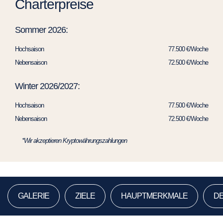
Charterpreise
Sommer 2026:
Hochsaison
77.500 €/Woche
Nebensaison
72.500 €/Woche
Winter 2026/2027:
Hochsaison
77.500 €/Woche
Nebensaison
72.500 €/Woche
*Wir akzeptieren Kryptowährungszahlungen
GALERIE
ZIELE
HAUPTMERKMALE
DE