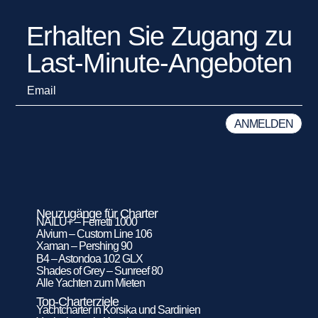
Erhalten Sie Zugang zu
Last-Minute-Angeboten
Neuzugänge für Charter
NAILU+ – Ferretti 1000
Alvium – Custom Line 106
Xaman – Pershing 90
B4 – Astondoa 102 GLX
Shades of Grey – Sunreef 80
Alle Yachten zum Mieten
Top-Charterziele
Yachtcharter in Korsika und Sardinien