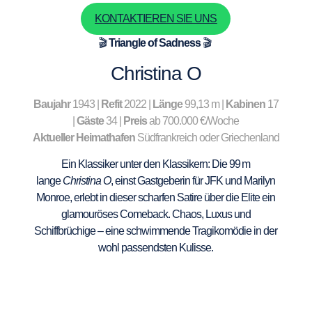
KONTAKTIEREN SIE UNS
🎬
Triangle of Sadness
🎬
Christina O
Baujahr
1943 |
Refit
2022 |
Länge
99,13 m |
Kabinen
17
|
Gäste
34 |
Preis
ab 700.000 €/Woche
Aktueller Heimathafen
Südfrankreich oder Griechenland
Ein Klassiker unter den Klassikern: Die 99 m
lange
Christina O
, einst Gastgeberin für JFK und Marilyn
Monroe, erlebt in dieser scharfen Satire über die Elite ein
glamouröses Comeback. Chaos, Luxus und
Schiffbrüchige – eine schwimmende Tragikomödie in der
wohl passendsten Kulisse.