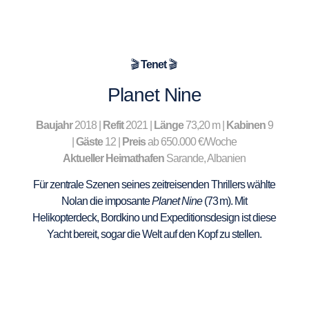
🎬
Tenet
🎬
Planet Nine
Baujahr
2018 |
Refit
2021 |
Länge
73,20 m |
Kabinen
9
|
Gäste
12 |
Preis
ab 650.000 €/Woche
Aktueller Heimathafen
Sarande, Albanien
Für zentrale Szenen seines zeitreisenden Thrillers wählte
Nolan die imposante
Planet Nine
(73 m). Mit
Helikopterdeck, Bordkino und Expeditionsdesign ist diese
Yacht bereit, sogar die Welt auf den Kopf zu stellen.