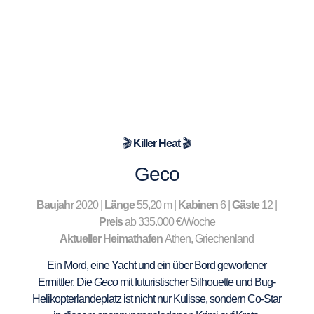
🎬
Killer Heat
🎬
Geco
Baujahr
2020 |
Länge
55,20 m |
Kabinen
6 |
Gäste
12 |
Preis
ab 335.000 €/Woche
Aktueller Heimathafen
Athen, Griechenland
Ein Mord, eine Yacht und ein über Bord geworfener
Ermittler. Die
Geco
mit futuristischer Silhouette und Bug-
Helikopterlandeplatz ist nicht nur Kulisse, sondern Co-Star