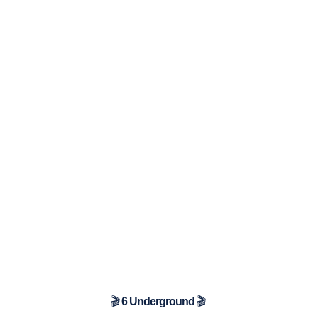
🎬
6 Underground
🎬