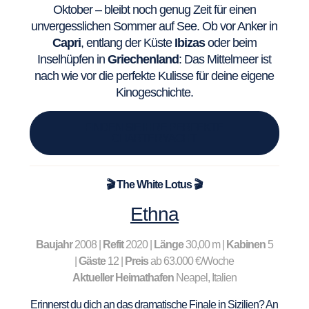
Oktober – bleibt noch genug Zeit für einen
unvergesslichen Sommer auf See. Ob vor Anker in
Capri
, entlang der Küste
Ibizas
oder beim
Inselhüpfen in
Griechenland
: Das Mittelmeer ist
nach wie vor die perfekte Kulisse für deine eigene
Kinogeschichte.
FINDEN SIE IHRE PERFEKTE
CHARTERYACHT
🎬 The White Lotus 🎬
Ethna
Baujahr
2008 |
Refit
2020 |
Länge
30,00 m |
Kabinen
5
|
Gäste
12 |
Preis
ab 63.000 €/Woche
Aktueller Heimathafen
Neapel, Italien
Erinnerst du dich an das dramatische Finale in Sizilien? An