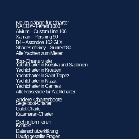
Neuzugänge für Charter
NAILU+ – Ferretti 1000
Alvium – Custom Line 106
Xaman – Pershing 90
B4 – Astondoa 102 GLX
Shades of Grey – Sunreef 80
Alle Yachten zum Mieten
Top-Charterziele
Yachtcharter in Korsika und Sardinien
Yachtcharter in Kroatien
Yachtcharter in Saint Tropez
Yachtcharter in Nizza
Yachtcharter in Cannes
Alle Reiseziele für Yachtcharter
Andere Charterboote
Segelboot-Charter
Gulet-Charter
Katamaran-Charter
Sich informieren
Kontakt
Datenschutzerklärung
Häufig gestellte Fragen