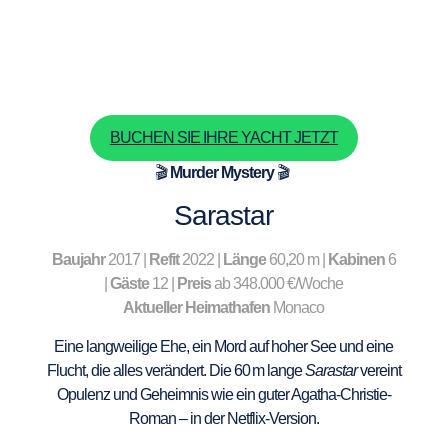
BUCHEN SIE IHRE YACHT JETZT
🎬
Murder Mystery
🎬
Sarastar
Baujahr
2017 |
Refit
2022 |
Länge
60,20 m |
Kabinen
6
|
Gäste
12 |
Preis
ab 348.000 €/Woche
Aktueller Heimathafen
Monaco
Eine langweilige Ehe, ein Mord auf hoher See und eine
Flucht, die alles verändert. Die 60 m lange
Sarastar
vereint
Opulenz und Geheimnis wie ein guter Agatha-Christie-
Roman – in der Netflix-Version.