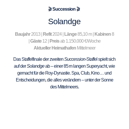
🎬
Succession
🎬
Solandge
Baujahr
2013 |
Refit
2024 |
Länge
85,10 m |
Kabinen
8
|
Gäste
12 |
Preis
ab 1.150.000 €/Woche
Aktueller Heimathafen
Mittelmeer
Das Staffelfinale der zweiten
Succession
-Staffel spielt sich
auf der
Solandge
ab – einer 85 m langen Superyacht, wie
gemacht für die Roy-Dynastie. Spa, Club, Kino… und
Entscheidungen, die alles verändern – unter der Sonne
des Mittelmeers.