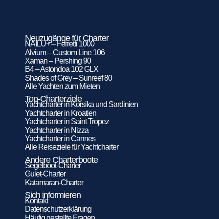
Neuzugänge für Charter
NAILU+ – Ferretti 1000
Alvium – Custom Line 106
Xaman – Pershing 90
B4 – Astondoa 102 GLX
Shades of Grey – Sunreef 80
Alle Yachten zum Mieten
Top-Charterziele
Yachtcharter in Korsika und Sardinien
Yachtcharter in Kroatien
Yachtcharter in Saint Tropez
Yachtcharter in Nizza
Yachtcharter in Cannes
Alle Reiseziele für Yachtcharter
Andere Charterboote
Segelboot-Charter
Gulet-Charter
Katamaran-Charter
Sich informieren
Kontakt
Datenschutzerklärung
Häufig gestellte Fragen