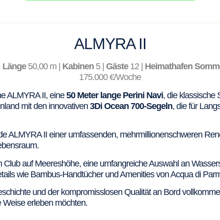
ALMYRA II
|
Länge
50,00 m |
Kabinen
5 |
Gäste
12 |
Heimathafen Somme
175.000 €/Woche
che ALMYRA II, eine
50 Meter lange Perini Navi
, die klassische
henland mit den innovativen
3Di Ocean 700-Segeln
, die für Lan
 wurde ALMYRA II einer umfassenden, mehrmillionenschweren Ren
Lebensraum.
 Club auf Meereshöhe, eine umfangreiche Auswahl an Wassers
e Details wie Bambus-Handtücher und Amenities von Acqua di Par
Geschichte und der kompromisslosen Qualität an Bord vollkomm
he Weise erleben möchten.