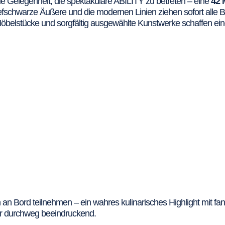
ie Gelegenheit, die spektakuläre ABILITY zu betreten – eine
42 
iefschwarze Äußere und die modernen Linien ziehen sofort alle Bl
le Möbelstücke und sorgfältig ausgewählte Kunstwerke schaffen ein
 an Bord teilnehmen – ein wahres kulinarisches Highlight mit fa
ar durchweg beeindruckend.