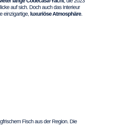
Meter lange Codecasa-Yacht
, die 2023
icke auf sich. Doch auch das Interieur
e einzigartige,
luxuriöse Atmosphäre
.
ngfrischem Fisch aus der Region. Die