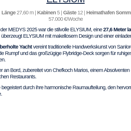
|
Länge
27,60 m |
Kabinen
5 |
Gäste
12 |
Heimathafen Somme
57.000 €/Woche
der MEDYS 2025 war die stilvolle ELYSIUM, eine
27,6 Meter 
n, überzeugt ELYSIUM mit makellosem Design und einer einlad
berholte Yacht
vereint traditionelle Handwerkskunst von Sanl
de Rumpf und das großzügige Flybridge-Deck sorgen für ruhiges,
en.
nner an Bord, zubereitet von Chefkoch Marios, einem Absolvent
schen Restaurants.
e begeistert durch ihre harmonische Raumaufteilung, den hervo
.