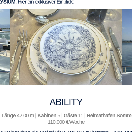
LYSIUM
. Hier ein exklusiver Einblick:
ABILITY
|
Länge
42,00 m |
Kabinen
5 |
Gäste
11 |
Heimathafen Somme
110.000 €/Woche