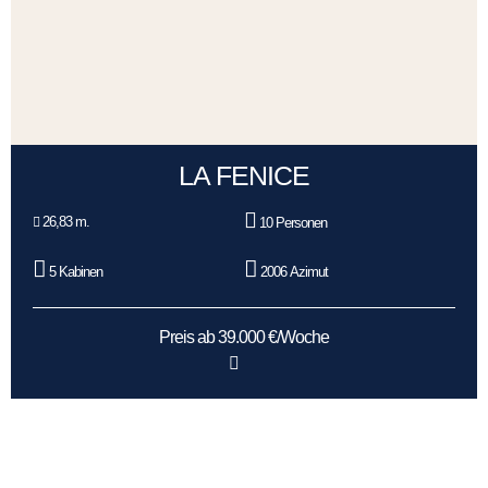
LA FENICE
26,83 m.
10 Personen
5 Kabinen
2006 Azimut
Preis ab 39.000 €/Woche