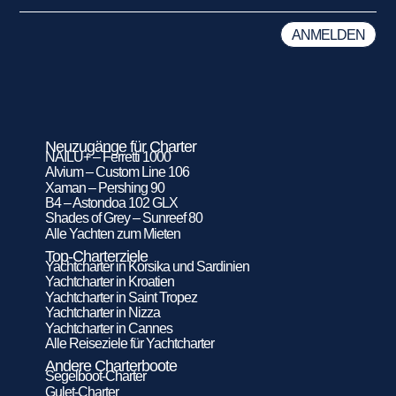
Neuzugänge für Charter
NAILU+ – Ferretti 1000
Alvium – Custom Line 106
Xaman – Pershing 90
B4 – Astondoa 102 GLX
Shades of Grey – Sunreef 80
Alle Yachten zum Mieten
Top-Charterziele
Yachtcharter in Korsika und Sardinien
Yachtcharter in Kroatien
Yachtcharter in Saint Tropez
Yachtcharter in Nizza
Yachtcharter in Cannes
Alle Reiseziele für Yachtcharter
Andere Charterboote
Segelboot-Charter
Gulet-Charter