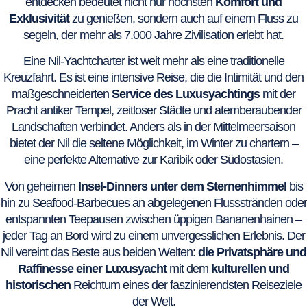
entdecken bedeutet nicht nur höchsten
Komfort und
Exklusivität
zu genießen, sondern auch auf einem Fluss zu
segeln, der mehr als 7.000 Jahre Zivilisation erlebt hat.
Eine Nil-Yachtcharter ist weit mehr als eine traditionelle
Kreuzfahrt. Es ist eine intensive Reise, die die Intimität und den
maßgeschneiderten
Service des Luxusyachtings
mit der
Pracht antiker Tempel, zeitloser Städte und atemberaubender
Landschaften verbindet. Anders als in der Mittelmeersaison
bietet der Nil die seltene Möglichkeit, im Winter zu chartern –
eine perfekte Alternative zur Karibik oder Südostasien.
Von geheimen
Insel-Dinners unter dem Sternenhimmel
bis
hin zu Seafood-Barbecues an abgelegenen Flussstränden oder
entspannten Teepausen zwischen üppigen Bananenhainen –
jeder Tag an Bord wird zu einem unvergesslichen Erlebnis. Der
Nil vereint das Beste aus beiden Welten:
die Privatsphäre und
Raffinesse einer Luxusyacht
mit dem
kulturellen und
historischen
Reichtum eines der faszinierendsten Reiseziele
der Welt.