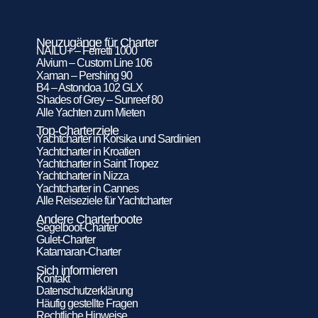
Neuzugänge für Charter
NAILU+ – Ferretti 1000
Alvium – Custom Line 106
Xaman – Pershing 90
B4 – Astondoa 102 GLX
Shades of Grey – Sunreef 80
Alle Yachten zum Mieten
Top-Charterziele
Yachtcharter in Korsika und Sardinien
Yachtcharter in Kroatien
Yachtcharter in Saint Tropez
Yachtcharter in Nizza
Yachtcharter in Cannes
Alle Reiseziele für Yachtcharter
Andere Charterboote
Segelboot-Charter
Gulet-Charter
Katamaran-Charter
Sich informieren
Kontakt
Datenschutzerklärung
Häufig gestellte Fragen
Rechtliche Hinweise