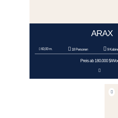
ARAX
60,00 m.
18 Personen
9 Kabin
Preis ab 180.000 $/W