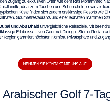
 den Zugang zu exklusiven Orten wie dem Ras Mohammed Natio
Korallenriffe, ideal zum Tauchen und Schnorcheln, sowie als luxur
yptischen Küste finden sich zudem erstklassige Resorts wie El 
hthäfen, Gourmetrestaurants und einer lebhaften maritimen Sz
Dubai und Abu Dhabi
unvergleichliche Reiseziele. Mit beeindr
tklassige Erlebnisse – von Gourmet-Dining in Sterne-Restaurants 
er Region garantiert höchsten Komfort, Privatsphäre und Zugang
NEHMEN SIE KONTAKT MIT UNS AUF!
 Arabischer Golf​ 7-T