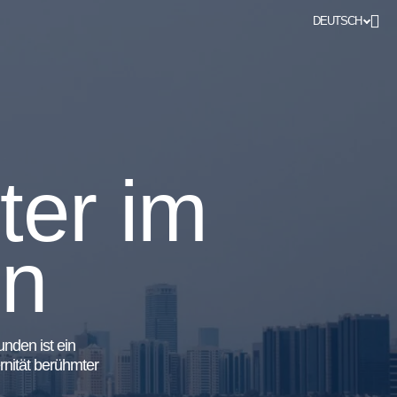
DEUTSCH
ter im
en
nden ist ein
rnität berühmter