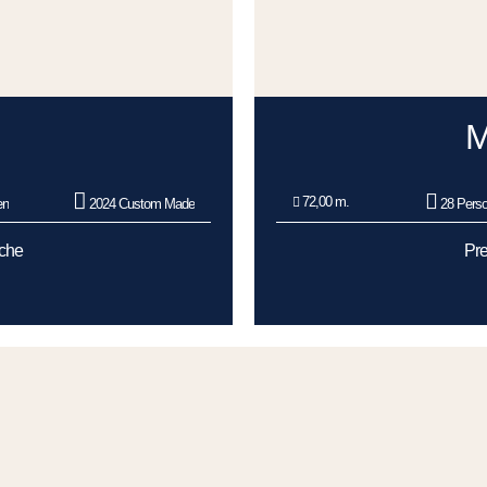
72,00 m.
en
2024 Custom Made
28 Pers
oche
Pre