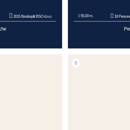
55,00 m.
2015 Brodosplit BSO d.o.o.
18 Person
oche
Pre