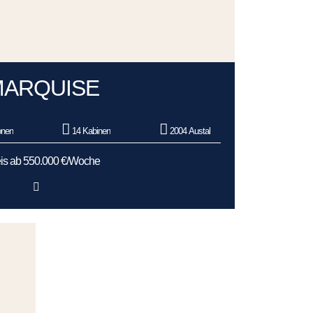
MARQUISE
onen
14 Kabinen
2004 Austal
is ab 550.000 €/Woche