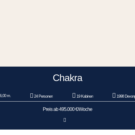
Chakra
6,00 m.
24 Personen
19 Kabinen
1998 Devonp
Preis ab 495.000 €/Woche