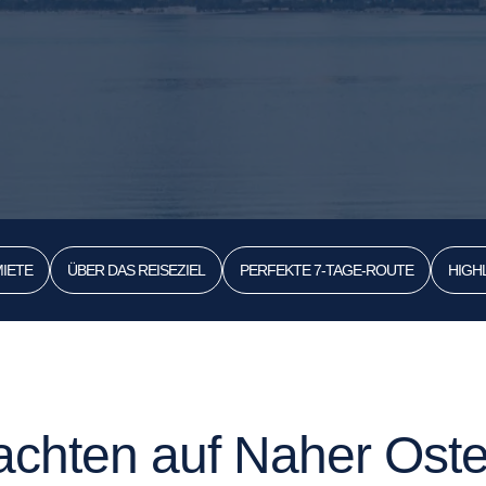
IETE
ÜBER DAS REISEZIEL
PERFEKTE 7-TAGE-ROUTE
HIGH
chten auf Naher Oste