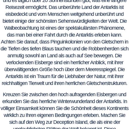
und es täglich über 20 Sonnenstunden gibt, was eine längere
Reisezeit ermöglicht. Das unberührte Land der Antarktis ist
eisbedeckt und vom Menschen weitgehend unberührt und
bietet einige der schönsten Sehenswürdigkeiten der Welt. Die
Walbeobachtung ist eines der spektakulärsten Phänomene,
das man bei einer Fahrt durch die Antarktis erleben kann.
Achten Sie darauf, dass Pinguinkolonien von den Gletschern in
die Tiefen des tiefen Blaus tauchen und die Robbenherden sich
anmutig sowohl an Land als auch auf See bewegen. Die
verlockenden Eisberge sind ein herrlicher Anblick, mit ihrer
überwältigenden Größe hoch über dem Meeresspiegel. Die
Antarktis ist ein Traum für die Liebhaber der Natur, mit ihrer
reichhaltigen Tierwelt und ihren herrlichen Gletscherstrukturen.
Kreuzen Sie zwischen den hoch aufragenden Eisbergen und
erkunden Sie das herrliche Winterwunderland der Antarktis. In
völliger Einsamkeit können Sie die Schönheit dieses Kontinents
wirklich zu Ihren eigenen Bedingungen erleben. Machen Sie
sich auf den Weg zur Deception Island, die als eine der
unglaublichsten Stätten der Welt bekannt ist. Diese