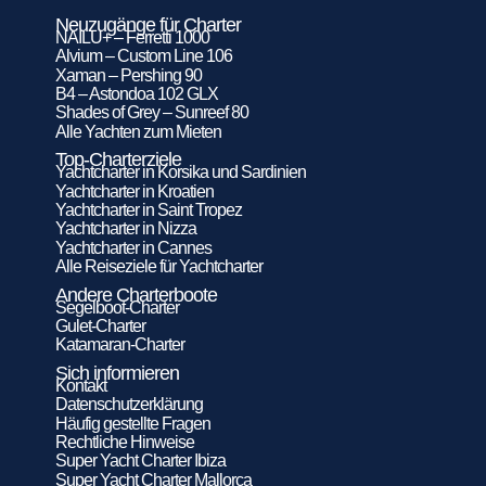
Neuzugänge für Charter
NAILU+ – Ferretti 1000
Alvium – Custom Line 106
Xaman – Pershing 90
B4 – Astondoa 102 GLX
Shades of Grey – Sunreef 80
Alle Yachten zum Mieten
Top-Charterziele
Yachtcharter in Korsika und Sardinien
Yachtcharter in Kroatien
Yachtcharter in Saint Tropez
Yachtcharter in Nizza
Yachtcharter in Cannes
Alle Reiseziele für Yachtcharter
Andere Charterboote
Segelboot-Charter
Gulet-Charter
Katamaran-Charter
Sich informieren
Kontakt
Datenschutzerklärung
Häufig gestellte Fragen
Rechtliche Hinweise
Super Yacht Charter Ibiza
Super Yacht Charter Mallorca