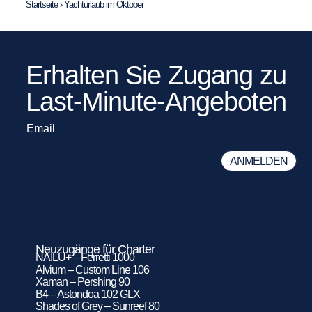
Startseite
›
Yachturlaub im Oktober
Erhalten Sie Zugang zu
Last-Minute-Angeboten
Neuzugänge für Charter
NAILU+ – Ferretti 1000
Alvium – Custom Line 106
Xaman – Pershing 90
B4 – Astondoa 102 GLX
Shades of Grey – Sunreef 80