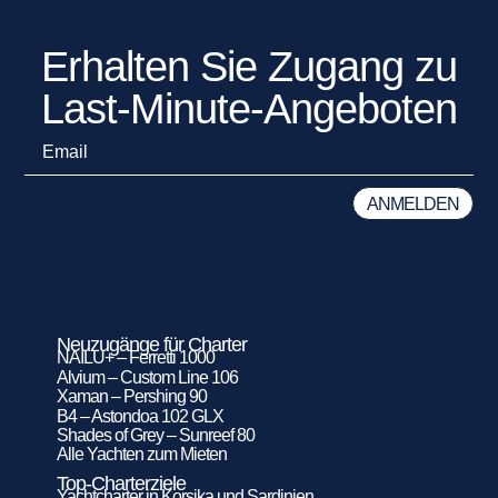
Erhalten Sie Zugang zu
Last-Minute-Angeboten
Neuzugänge für Charter
NAILU+ – Ferretti 1000
Alvium – Custom Line 106
Xaman – Pershing 90
B4 – Astondoa 102 GLX
Shades of Grey – Sunreef 80
Alle Yachten zum Mieten
Top-Charterziele
Yachtcharter in Korsika und Sardinien