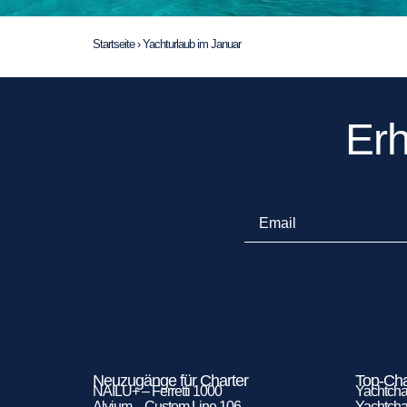
Startseite
›
Yachturlaub im Januar
Erh
Neuzugänge für Charter
Top-Cha
NAILU+ – Ferretti 1000
Yachtchar
Alvium – Custom Line 106
Yachtchar