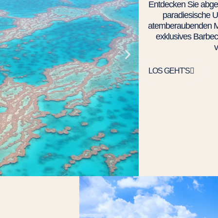
Entdecken Sie abge
paradiesische 
atemberaubenden Me
exklusives Barbe
v
LOS GEHT'S