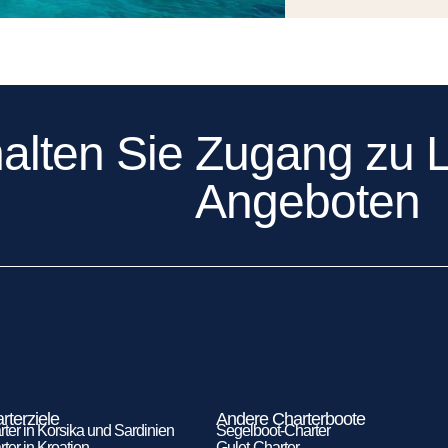
alten Sie Zugang zu L
Angeboten
rterziele
Andere Charterboote
ter in Korsika und Sardinien
Segelboot-Charter
ter in Kroatien
Gulet-Charter