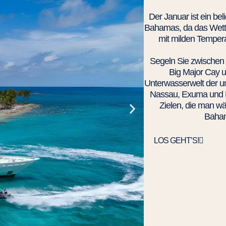
Der Januar ist ein bel
Bahamas, da das Wetter
mit milden Temper
Segeln Sie zwischen
Big Major Cay u
Unterwasserwelt der un
Nassau, Exuma und H
Zielen, die man wä
Baham
LOS GEHT’S!