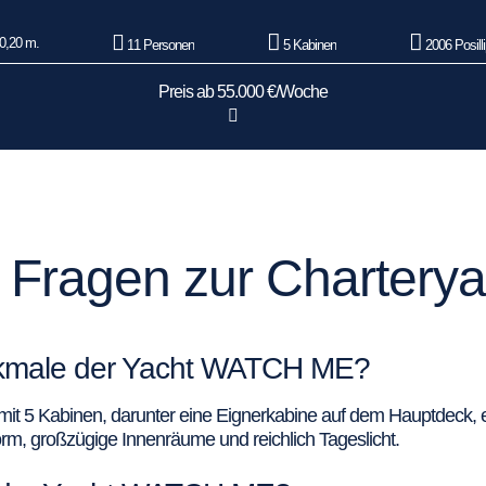
0,20 m.
11 Personen
5 Kabinen
2006 Posill
Preis ab 55.000 €/Woche
te Fragen zur Charte
erkmale der Yacht WATCH ME?
 mit 5 Kabinen, darunter eine Eignerkabine auf dem Hauptdeck,
rm, großzügige Innenräume und reichlich Tageslicht.