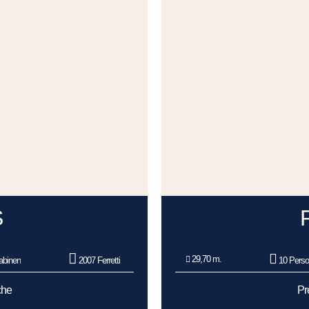
S
29,70 m.
abinen
2007 Ferretti
10 Pers
che
Pr