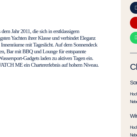
em Jahr 2011, die sich in erstklassigem
igsten Yachten ihrer Klasse und verbindet Eleganz
e Innenräume mit Tageslicht. Auf dem Sonnendeck
eien, Bar mit BBQ und Lounge für entspannte
assersport-Gadgets laden zu aktiven Tagen ein.
t WATCH ME ein Chartererlebnis auf hohem Niveau.
C
So
Hoc
Neb
Win
Hoc
Neb