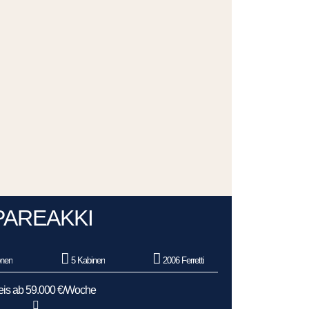
PAREAKKI
onen
5 Kabinen
2006 Ferretti
eis ab 59.000 €/Woche