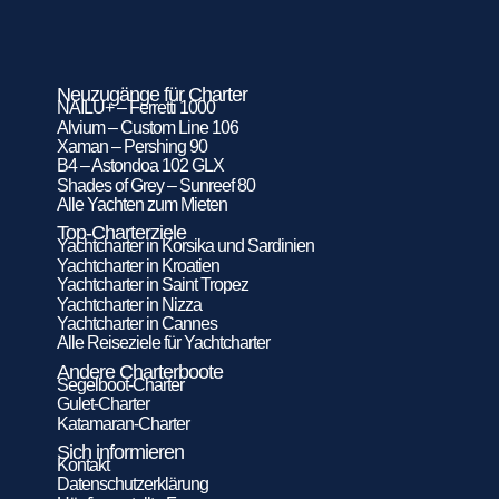
Neuzugänge für Charter
NAILU+ – Ferretti 1000
Alvium – Custom Line 106
Xaman – Pershing 90
B4 – Astondoa 102 GLX
Shades of Grey – Sunreef 80
Alle Yachten zum Mieten
Top-Charterziele
Yachtcharter in Korsika und Sardinien
Yachtcharter in Kroatien
Yachtcharter in Saint Tropez
Yachtcharter in Nizza
Yachtcharter in Cannes
Alle Reiseziele für Yachtcharter
Andere Charterboote
Segelboot-Charter
Gulet-Charter
Katamaran-Charter
Sich informieren
Kontakt
Datenschutzerklärung