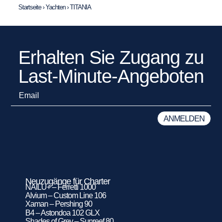
Startseite
›
Yachten
›
TITANIA
Erhalten Sie Zugang zu
Last-Minute-Angeboten
Neuzugänge für Charter
NAILU+ – Ferretti 1000
Alvium – Custom Line 106
Xaman – Pershing 90
B4 – Astondoa 102 GLX
Shades of Grey – Sunreef 80