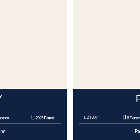
Y
24,00 m.
binen
2025 Ferretti
8 Perso
che
Pr