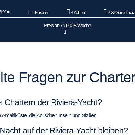
3,99 m.
8 Personen
4 Kabinen
2023 Sunreef Yach
Preis ab 75.000 €/Woche
lte Fragen zur Charte
s Chartern der Riviera-Yacht?
Amalfiküste, die Äolischen Inseln und Sizilien.
Nacht auf der Riviera-Yacht bleiben?