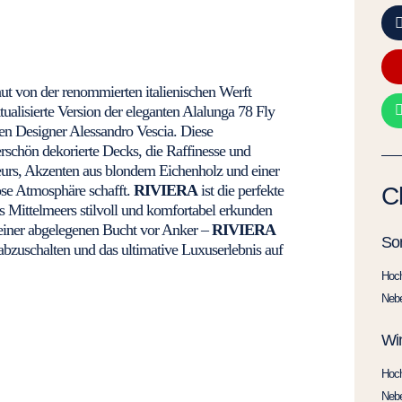
aut von der renommierten italienischen Werft
tualisierte Version der eleganten Alalunga 78 Fly
en Designer Alessandro Vescia. Diese
rschön dekorierte Decks, die Raffinesse und
ieurs, Akzenten aus blondem Eichenholz und einer
öse Atmosphäre schafft.
RIVIERA
ist die perfekte
C
 Mittelmeers stilvoll und komfortabel erkunden
einer abgelegenen Bucht vor Anker –
RIVIERA
So
abzuschalten und das ultimative Luxuserlebnis auf
Hoc
Neb
Win
Hoc
Neb