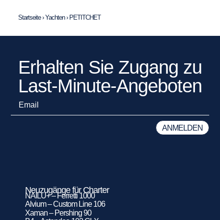
Startseite
›
Yachten
›
PETITCHET
Erhalten Sie Zugang zu
Last-Minute-Angeboten
Neuzugänge für Charter
NAILU+ – Ferretti 1000
Alvium – Custom Line 106
Xaman – Pershing 90