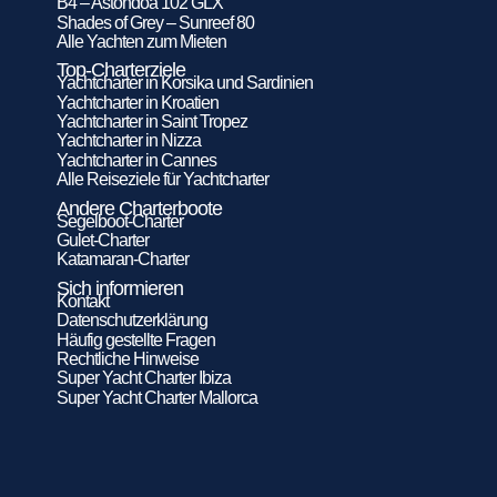
B4 – Astondoa 102 GLX
Shades of Grey – Sunreef 80
Alle Yachten zum Mieten
Top-Charterziele
Yachtcharter in Korsika und Sardinien
Yachtcharter in Kroatien
Yachtcharter in Saint Tropez
Yachtcharter in Nizza
Yachtcharter in Cannes
Alle Reiseziele für Yachtcharter
Andere Charterboote
Segelboot-Charter
Gulet-Charter
Katamaran-Charter
Sich informieren
Kontakt
Datenschutzerklärung
Häufig gestellte Fragen
Rechtliche Hinweise
Super Yacht Charter Ibiza
Super Yacht Charter Mallorca