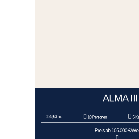
ALMA III
29,63 m.
10 Personen
5 Ka
Preis ab 105.000 €/W