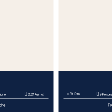
29,10 m.
binen
2024 Azimut
9 Person
oche
Pr