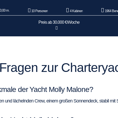
0,00 m.
10 Personen
4 Kabinen
1964 Bene
Preis ab 30.000 €/Woche
e Fragen zur Charterya
kmale der Yacht Molly Malone?
tigen und lächelnden Crew, einem großen Sonnendeck, stabil mit 