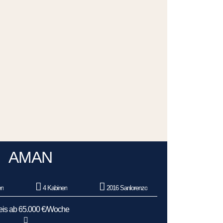
AMAN
en
4 Kabinen
2016 Sanlorenzo
eis ab 65.000 €/Woche