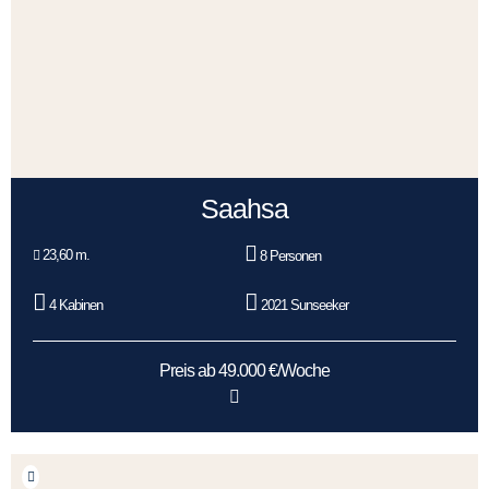
Saahsa
23,60 m.
8 Personen
4 Kabinen
2021 Sunseeker
Preis ab 49.000 €/Woche