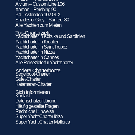
Alvium – Custom Line 106
Xaman – Pershing 90
B4 – Astondoa 102 GLX
Shades of Grey – Sunreef 80
Alle Yachten zum Mieten
Top-Charterziele
Yachtcharter in Korsika und Sardinien
Yachtcharter in Kroatien
Yachtcharter in Saint Tropez
Yachtcharter in Nizza
Yachtcharter in Cannes
Alle Reiseziele für Yachtcharter
Andere Charterboote
Segelboot-Charter
Gulet-Charter
Katamaran-Charter
Sich informieren
Kontakt
Datenschutzerklärung
Häufig gestellte Fragen
Rechtliche Hinweise
Super Yacht Charter Ibiza
Super Yacht Charter Mallorca