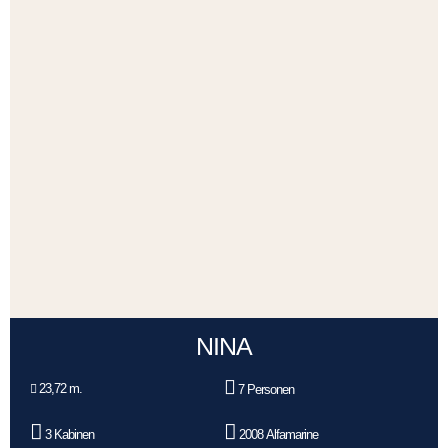
NINA
23,72 m.
7 Personen
3 Kabinen
2008 Alfamarine