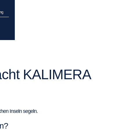
ng
ryacht KALIMERA
hen Inseln segeln.
en?