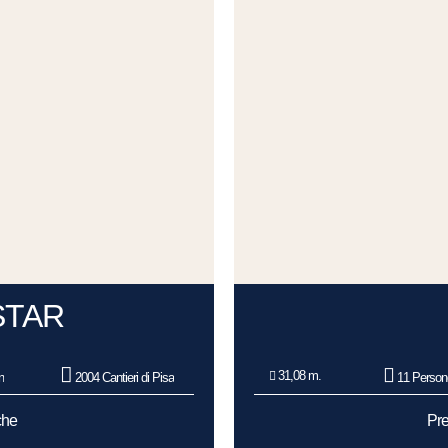
STAR
31,08 m.
n
2004 Cantieri di Pisa
11 Person
che
Pre