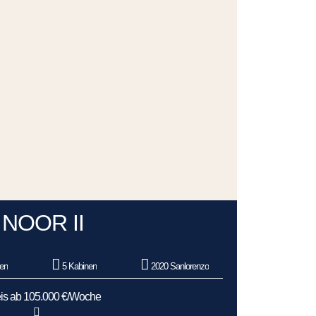
NOOR II
en
5 Kabinen
2020 Sanlorenzo
is ab 105.000 €/Woche