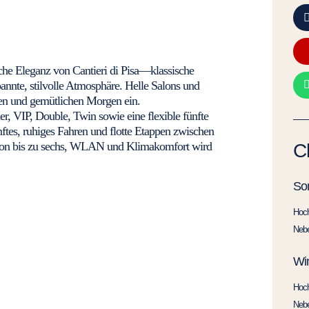
e Eleganz von Cantieri di Pisa—klassische
pannte, stilvolle Atmosphäre. Helle Salons und
en und gemütlichen Morgen ein.
, VIP, Double, Twin sowie eine flexible fünfte
tes, ruhiges Fahren und flotte Etappen zwischen
von bis zu sechs, WLAN und Klimakomfort wird
C
So
Hoc
Neb
Win
Hoc
Neb