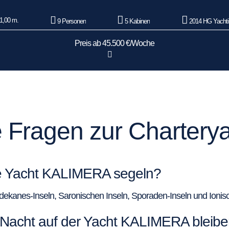
1,00 m.
9 Personen
5 Kabinen
2014 HG Yachti
Preis ab 45.500 €/Woche
te Fragen zur Charte
ie Yacht KALIMERA segeln?
anes-Inseln, Saronischen Inseln, Sporaden-Inseln und Ionisc
 Nacht auf der Yacht KALIMERA bleib