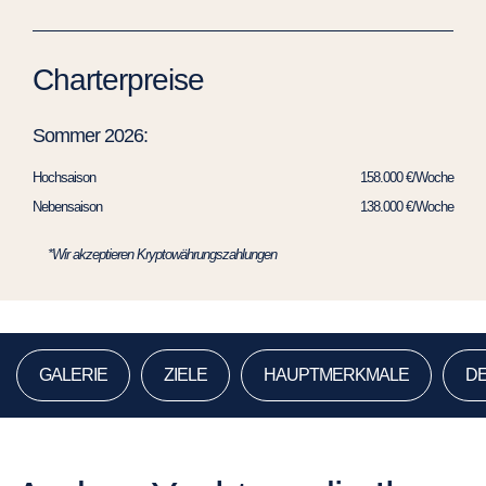
Charterpreise
Sommer 2026:
Hochsaison
158.000 €/Woche
Nebensaison
138.000 €/Woche
*Wir akzeptieren Kryptowährungszahlungen
GALERIE
ZIELE
HAUPTMERKMALE
DE