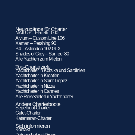
Neuzugänge für Charter
NAILU+ – Ferretti 1000
Alvium – Custom Line 106
Xaman – Pershing 90
B4 – Astondoa 102 GLX
Shades of Grey – Sunreef 80
Alle Yachten zum Mieten
Top-Charterziele
Yachtcharter in Korsika und Sardinien
Yachtcharter in Kroatien
Yachtcharter in Saint Tropez
Yachtcharter in Nizza
Yachtcharter in Cannes
Alle Reiseziele für Yachtcharter
Andere Charterboote
Segelboot-Charter
Gulet-Charter
Katamaran-Charter
Sich informieren
Kontakt
Datenschutzerklärung