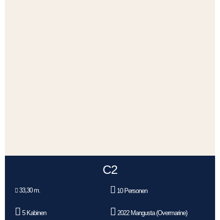
C2
33,30 m.
10 Personen
5 Kabinen
2022 Mangusta (Overmarine)