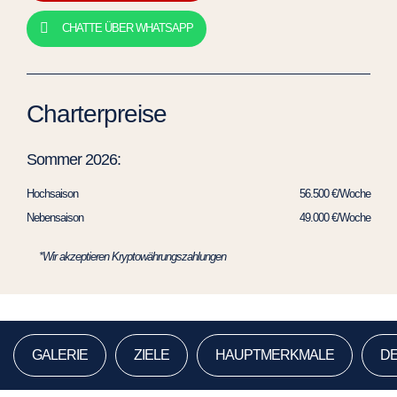
CHATTE ÜBER WHATSAPP
Charterpreise
Sommer 2026:
Hochsaison
56.500 €/Woche
Nebensaison
49.000 €/Woche
*Wir akzeptieren Kryptowährungszahlungen
GALERIE
ZIELE
HAUPTMERKMALE
DE