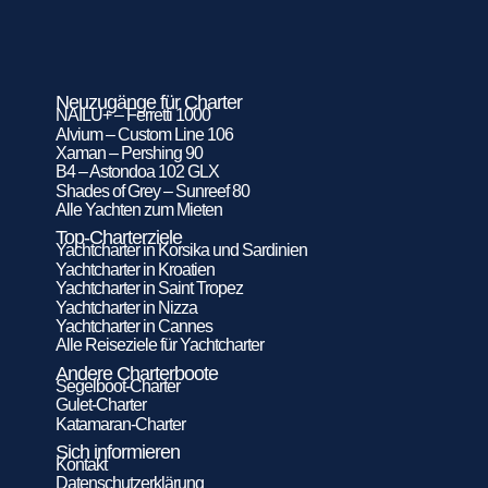
Neuzugänge für Charter
NAILU+ – Ferretti 1000
Alvium – Custom Line 106
Xaman – Pershing 90
B4 – Astondoa 102 GLX
Shades of Grey – Sunreef 80
Alle Yachten zum Mieten
Top-Charterziele
Yachtcharter in Korsika und Sardinien
Yachtcharter in Kroatien
Yachtcharter in Saint Tropez
Yachtcharter in Nizza
Yachtcharter in Cannes
Alle Reiseziele für Yachtcharter
Andere Charterboote
Segelboot-Charter
Gulet-Charter
Katamaran-Charter
Sich informieren
Kontakt
Datenschutzerklärung