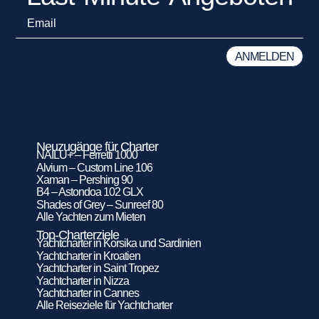
Neuzugänge für Charter
NAILU+ – Ferretti 1000
Alvium – Custom Line 106
Xaman – Pershing 90
B4 – Astondoa 102 GLX
Shades of Grey – Sunreef 80
Alle Yachten zum Mieten
Top-Charterziele
Yachtcharter in Korsika und Sardinien
Yachtcharter in Kroatien
Yachtcharter in Saint Tropez
Yachtcharter in Nizza
Yachtcharter in Cannes
Alle Reiseziele für Yachtcharter